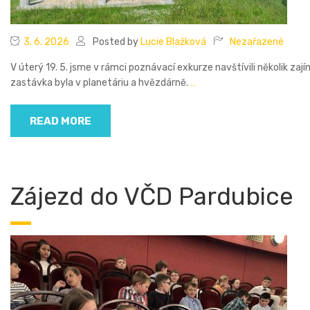
3. 6. 2026
Posted by
Lucie Blažková
Nezařazené
V úterý 19. 5. jsme v rámci poznávací exkurze navštívili několik zaj
zastávka byla v planetáriu a hvězdárně.
…
READ MORE
Zájezd do VČD Pardubice