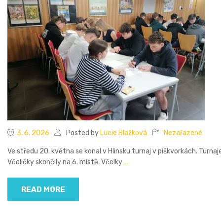
3. 6. 2026
Posted by
Lucie Blažková
Nezařazené
Ve středu 20. května se konal v Hlinsku turnaj v piškvorkách. Turnaj
Včeličky skončily na 6. místě, Včelky
…
READ MORE