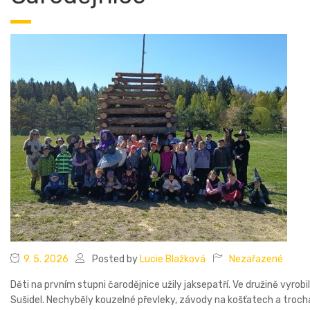
9. 5. 2026
Posted by
Lucie Blažková
Nezařazené
Děti na prvním stupni čarodějnice užily jaksepatří. Ve družině vyrob
Sušidel. Nechyběly kouzelné převleky, závody na košťatech a troc