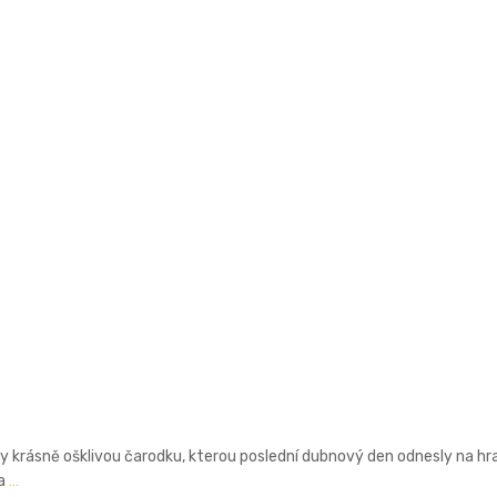
ily krásně ošklivou čarodku, kterou poslední dubnový den odnesly na hra
ha
…