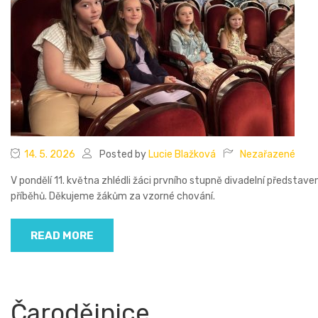
14. 5. 2026
Posted by
Lucie Blažková
Nezařazené
V pondělí 11. května zhlédli žáci prvního stupně divadelní představ
příběhů. Děkujeme žákům za vzorné chování.
READ MORE
Čarodějnice