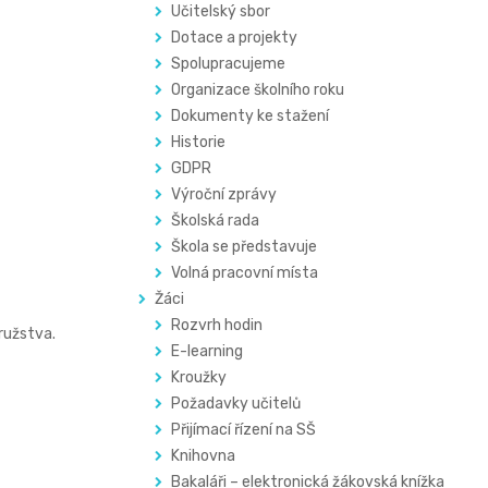
Učitelský sbor
Dotace a projekty
Spolupracujeme
Organizace školního roku
Dokumenty ke stažení
Historie
GDPR
Výroční zprávy
Školská rada
Škola se představuje
Volná pracovní místa
Žáci
Rozvrh hodin
družstva.
E-learning
Kroužky
Požadavky učitelů
Přijímací řízení na SŠ
Knihovna
Bakaláři – elektronická žákovská knížka