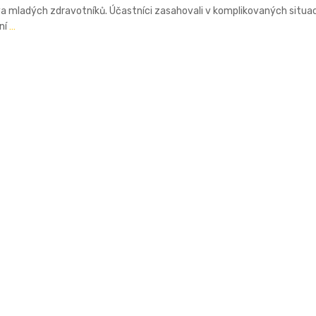
va mladých zdravotníků. Účastníci zasahovali v komplikovaných situac
ení
…