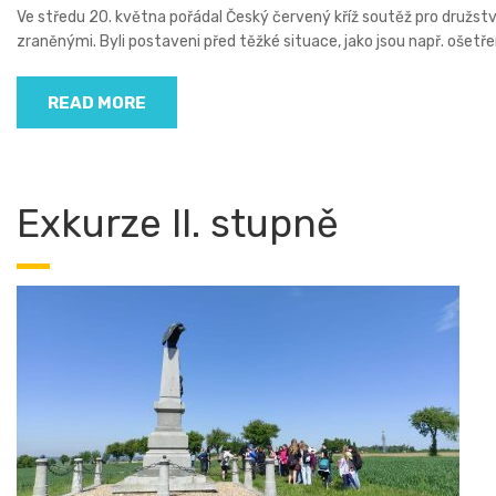
Ve středu 20. května pořádal Český červený kříž soutěž pro družst
zraněnými. Byli postaveni před těžké situace, jako jsou např. ošetř
READ MORE
Exkurze II. stupně