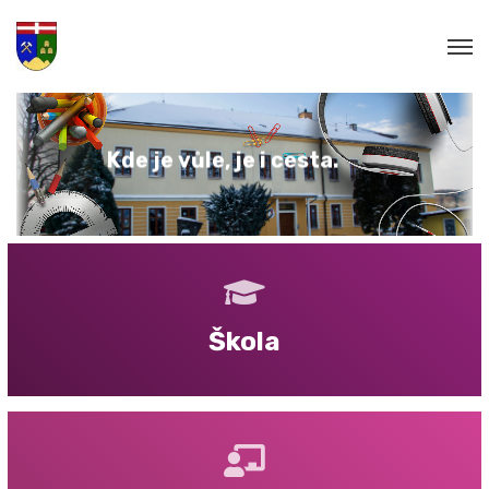
s
t
a
.
e
c
i
e
j
,
e
l
ů
v
e
j
e
d
K
Škola