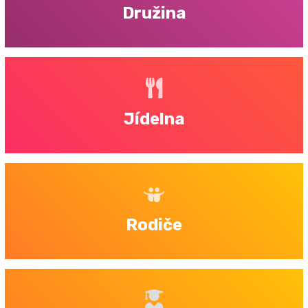
Družina
Jídelna
Rodiče