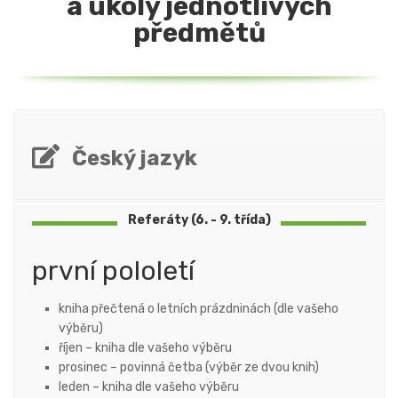
a úkoly jednotlivých
předmětů
Český jazyk
Referáty (6. - 9. třída)
první pololetí
kniha přečtená o letních prázdninách (dle vašeho
výběru)
říjen – kniha dle vašeho výběru
prosinec – povinná četba (výběr ze dvou knih)
leden – kniha dle vašeho výběru