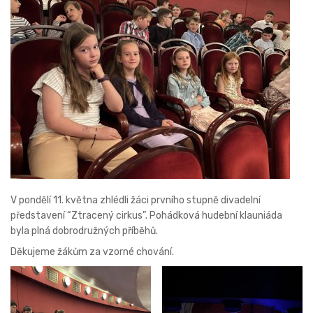
V pondělí 11. května zhlédli žáci prvního stupně divadelní
představení “Ztracený cirkus”. Pohádková hudební klauniáda
byla plná dobrodružných příběhů.
Děkujeme žákům za vzorné chování.