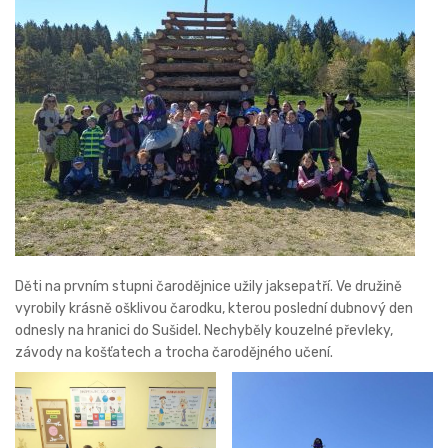
Děti na prvním stupni čarodějnice užily jaksepatří. Ve družině
vyrobily krásně ošklivou čarodku, kterou poslední dubnový den
odnesly na hranici do Sušidel. Nechyběly kouzelné převleky,
závody na košťatech a trocha čarodějného učení.