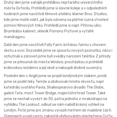
Druhý den jsme zahájili prohlídkou nejstaršího univerzitního
města Oxfordu. Prohlédli jsme si slavné koleje a v odpoledních
hodinách jsme navštívili filmové ateliéry Warner Bros. Studios,
kde jsme mohli vidět, jak byla oživena na plátně různá stvoření
pomocí filmových triků. Prohlédli jsme si např. Příčnou ulici,
Brumbálův kabinet, skleník Pomony Prýtové a vytáhli
mandragoru.
Další den jsme navštívili Folly Farm, britskou farmu s chovem
skotu a ovcí. Dozvěděli jsme se spoustu nových poznatků, něco i
ochutnali a zároveň jsme byli svědky narození telátka. Z přírody
jsme se přesunuli do města Windsor, procházkou si prohlédli
královskou rezidenci a její okolí a nakoupili drobné suvenýry.
Poslední den v Anglii jsme se projeli londýnským vlakem, prošli
jsme se podél řeky Temže a obdivovali mnoho skvostů, např.
katedrálu svatého Pavla, Shakespearovo divadlo The Globe,
galerii Tate, most Tower Bridge, majestátní hrad Tower. Také
jsme se nechali vyvézt do 50. patra jednoho z mrakodrapů na
vyhlídku The Lookout, odkud se nám nabídl krásný výhled na
Londýn. Poté jsme pro změnu vyrazili metrem do malebné části
Greenwich a naši cestu zakončili obdivováním plachetnice Cutty