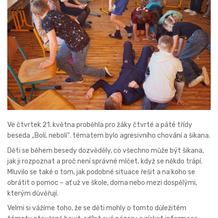
Ve čtvrtek 21. května proběhla pro žáky čtvrté a páté třídy
beseda „Bolí, nebolí“. tématem bylo agresivního chování a šikana.
Děti se během besedy dozvěděly, co všechno může být šikana,
jak ji rozpoznat a proč není správné mlčet, když se někdo trápí.
Mluvilo se také o tom, jak podobné situace řešit a na koho se
obrátit o pomoc – ať už ve škole, doma nebo mezi dospělými,
kterým důvěřují.
Velmi si vážíme toho, že se děti mohly o tomto důležitém