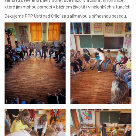
tématu otevřeně bavit, sdílet své názory a získat informace,
které jim mohou pomoci v běžném životě i v nelehkých situacích.
Děkujeme PPP Ústí nad Orlicí za zajímavou a přínosnou besedu.