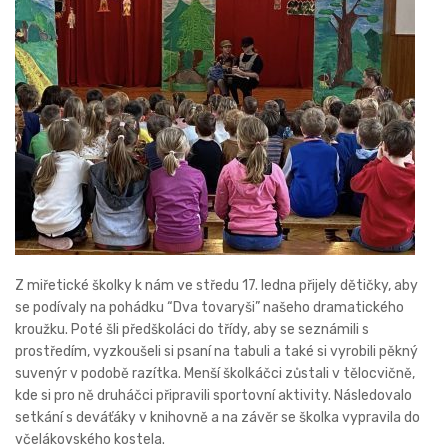
Z miřetické školky k nám ve středu 17. ledna přijely dětičky, aby
se podívaly na pohádku “Dva tovaryši” našeho dramatického
kroužku. Poté šli předškoláci do třídy, aby se seznámili s
prostředím, vyzkoušeli si psaní na tabuli a také si vyrobili pěkný
suvenýr v podobě razítka. Menší školkáčci zůstali v tělocvičně,
kde si pro ně druháčci připravili sportovní aktivity. Následovalo
setkání s deváťáky v knihovně a na závěr se školka vypravila do
včelákovského kostela.