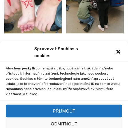
Spravovat Souhlas s
cookies
PREVIOUS
NEXT
BRUSLENÍ I. STUPNĚ
NÁVŠTĚVA Z MŠ MIŘETICE
Abychom poskytli co nejlepší služby, používáme k ukládání a/nebo
přístupu k informacím o zařízení, technologie jako jsou soubory
cookies. Souhlas s těmito technologiemi nám umožní zpracovávat
údaje, jako je chování při procházení nebo jedinečná ID na tomto webu.
Nesouhlas nebo odvolání souhlasu může nepříznivě ovlivnit určité
vlastnosti a funkce.
Comments are closed.
PŘIJMOUT
ODMÍTNOUT