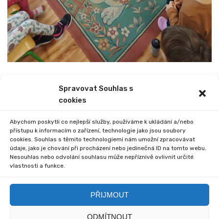
Spravovat Souhlas s
PREVIOUS
NEXT
cookies
NÁVŠTĚVA Z MŠ MIŘETICE
SJEZDOVÉ LYŽOVÁNÍ
Abychom poskytli co nejlepší služby, používáme k ukládání a/nebo
přístupu k informacím o zařízení, technologie jako jsou soubory
cookies. Souhlas s těmito technologiemi nám umožní zpracovávat
údaje, jako je chování při procházení nebo jedinečná ID na tomto webu.
Nesouhlas nebo odvolání souhlasu může nepříznivě ovlivnit určité
vlastnosti a funkce.
Comments are closed.
PŘIJMOUT
ODMÍTNOUT