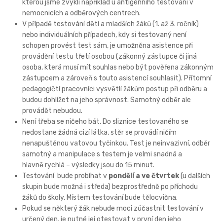
kterou jsme zvyklí například u antigenního testování v
nemocnicích a odběrových centrech.
V případě testování dětí a mladších žáků (1. až 3. ročník)
nebo individuálních případech, kdy si testovaný není
schopen provést test sám, je umožněna asistence při
provádění testu třetí osobou (zákonný zástupce či jiná
osoba, která musí mít souhlas nebo být pověřena zákonným
zástupcem a zároveň s touto asistencí souhlasit). Přítomní
pedagogičtí pracovníci vysvětlí žákům postup při odběru a
budou dohlížet na jeho správnost. Samotný odběr ale
provádět nebudou.
Není třeba se ničeho bát. Do sliznice testovaného se
nedostane žádná cizí látka, stěr se provádí ničím
nenapuštěnou vatovou tyčinkou. Test je neinvazivní, odběr
samotný a manipulace s testem je velmi snadná a
hlavně rychlá – výsledky jsou do 15 minut.
Testování bude probíhat v
pondělí a ve čtvrtek
(u dalších
skupin bude možná i středa) bezprostředně po příchodu
žáků do školy. Místem testování bude tělocvična.
Pokud se některý žák nebude moci zúčastnit testování v
určený den, je nutné jej otestovat v první den jeho