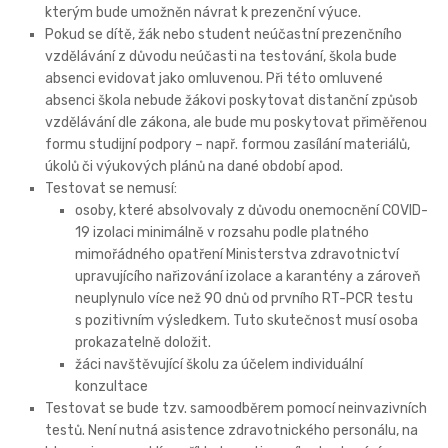
kterým bude umožněn návrat k prezenční výuce.
Pokud se dítě, žák nebo student neúčastní prezenčního
vzdělávání z důvodu neúčasti na testování, škola bude
absenci evidovat jako omluvenou. Při této omluvené
absenci škola nebude žákovi poskytovat distanční způsob
vzdělávání dle zákona, ale bude mu poskytovat přiměřenou
formu studijní podpory – např. formou zasílání materiálů,
úkolů či výukových plánů na dané období apod.
Testovat se nemusí:
osoby, které absolvovaly z důvodu onemocnění COVID-
19 izolaci minimálně v rozsahu podle platného
mimořádného opatření Ministerstva zdravotnictví
upravujícího nařizování izolace a karantény a zároveň
neuplynulo více než 90 dnů od prvního RT-PCR testu
s pozitivním výsledkem. Tuto skutečnost musí osoba
prokazatelně doložit.
žáci navštěvující školu za účelem individuální
konzultace
Testovat se bude tzv. samoodběrem pomocí neinvazivních
testů. Není nutná asistence zdravotnického personálu, na