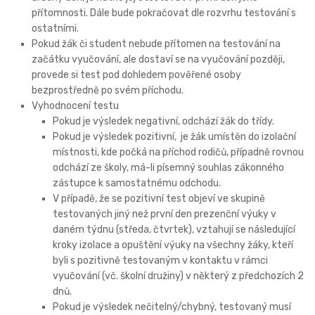
přítomnosti. Dále bude pokračovat dle rozvrhu testování s
ostatními.
Pokud žák či student nebude přítomen na testování na
začátku vyučování, ale dostaví se na vyučování později,
provede si test pod dohledem pověřené osoby
bezprostředně po svém příchodu.
Vyhodnocení testu
Pokud je výsledek negativní, odchází žák do třídy.
Pokud je výsledek pozitivní, je žák umístěn do izolační
místnosti, kde počká na příchod rodičů, případně rovnou
odchází ze školy, má-li písemný souhlas zákonného
zástupce k samostatnému odchodu.
V případě, že se pozitivní test objeví ve skupině
testovaných jiný než první den prezenční výuky v
daném týdnu (středa, čtvrtek), vztahují se následující
kroky izolace a opuštění výuky na všechny žáky, kteří
byli s pozitivně testovaným v kontaktu v rámci
vyučování (vč. školní družiny) v některý z předchozích 2
dnů.
Pokud je výsledek nečitelný/chybný, testovaný musí