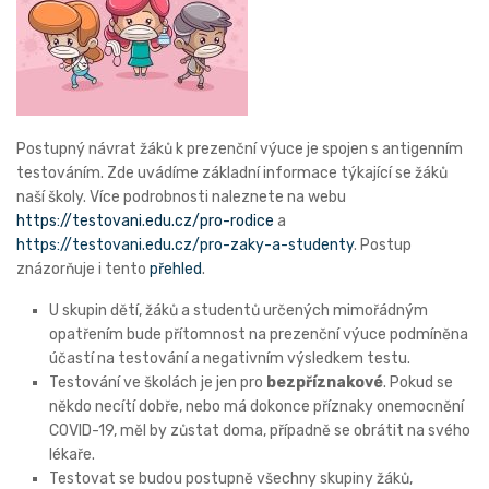
Postupný návrat žáků k prezenční výuce je spojen s antigenním
testováním. Zde uvádíme základní informace týkající se žáků
naší školy. Více podrobnosti naleznete na webu
https://testovani.edu.cz/pro-rodice
a
https://testovani.edu.cz/pro-zaky-a-studenty
. Postup
znázorňuje i tento
přehled
.
U skupin dětí, žáků a studentů určených mimořádným
opatřením bude přítomnost na prezenční výuce podmíněna
účastí na testování a negativním výsledkem testu.
Testování ve školách je jen pro
bezpříznakové
. Pokud se
někdo necítí dobře, nebo má dokonce příznaky onemocnění
COVID-19, měl by zůstat doma, případně se obrátit na svého
lékaře.
Testovat se budou postupně všechny skupiny žáků,