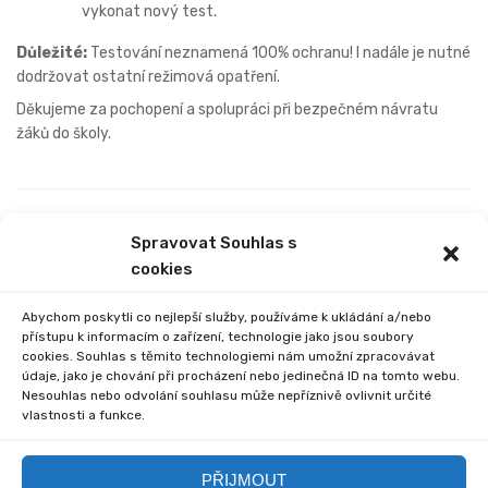
vykonat nový test.
Důležité:
Testování neznamená 100% ochranu! I nadále je nutné
dodržovat ostatní režimová opatření.
Děkujeme za pochopení a spolupráci při bezpečném návratu
žáků do školy.
PREVIOUS
NEXT
Spravovat Souhlas s
NÁVRAT ŽÁKŮ 1. STUPNĚ
INFORMACE K OBNOVENÍ
cookies
DO ŠKOLY
PREZENČNÍ VÝUKY OD
PONDĚLÍ 12. 4. 2021
Abychom poskytli co nejlepší služby, používáme k ukládání a/nebo
přístupu k informacím o zařízení, technologie jako jsou soubory
cookies. Souhlas s těmito technologiemi nám umožní zpracovávat
údaje, jako je chování při procházení nebo jedinečná ID na tomto webu.
Nesouhlas nebo odvolání souhlasu může nepříznivě ovlivnit určité
vlastnosti a funkce.
Comments are closed.
PŘIJMOUT