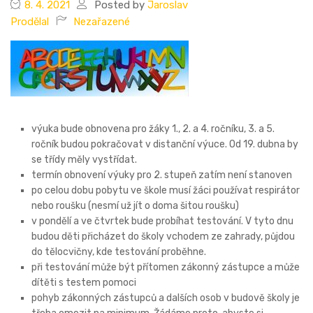
8. 4. 2021
Posted by
Jaroslav
Prodělal
Nezařazené
výuka bude obnovena pro žáky 1., 2. a 4. ročníku, 3. a 5.
ročník budou pokračovat v distanční výuce. Od 19. dubna by
se třídy měly vystřídat.
termín obnovení výuky pro 2. stupeň zatím není stanoven
po celou dobu pobytu ve škole musí žáci používat respirátor
nebo roušku (nesmí už jít o doma šitou roušku)
v pondělí a ve čtvrtek bude probíhat testování. V tyto dnu
budou děti přicházet do školy vchodem ze zahrady, půjdou
do tělocvičny, kde testování proběhne.
při testování může být přítomen zákonný zástupce a může
dítěti s testem pomoci
pohyb zákonných zástupců a dalších osob v budově školy je