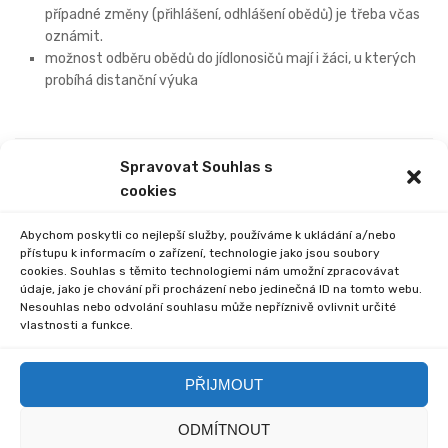
případné změny (přihlášení, odhlášení obědů) je třeba včas
oznámit.
možnost odběru obědů do jídlonosičů mají i žáci, u kterých
probíhá distanční výuka
Spravovat Souhlas s
PREVIOUS
NEXT
cookies
INFORMACE O TESTOVÁNÍ
MATERIÁLY K TESTOVÁNÍ
ŽÁKŮ
Abychom poskytli co nejlepší služby, používáme k ukládání a/nebo
přístupu k informacím o zařízení, technologie jako jsou soubory
cookies. Souhlas s těmito technologiemi nám umožní zpracovávat
údaje, jako je chování při procházení nebo jedinečná ID na tomto webu.
Nesouhlas nebo odvolání souhlasu může nepříznivě ovlivnit určité
vlastnosti a funkce.
Comments are closed.
PŘIJMOUT
ODMÍTNOUT