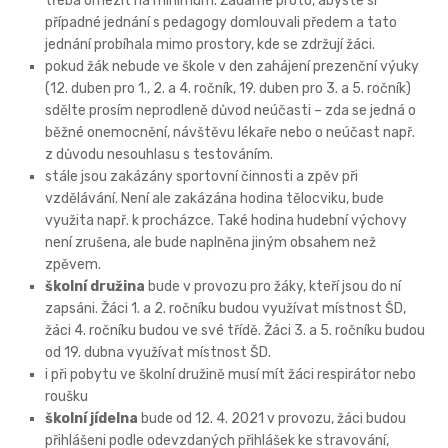
třeba omezit na minimum. Žádáme proto, abyste si
případné jednání s pedagogy domlouvali předem a tato
jednání probíhala mimo prostory, kde se zdržují žáci.
pokud žák nebude ve škole v den zahájení prezenční výuky
(12. duben pro 1., 2. a 4. ročník, 19. duben pro 3. a 5. ročník)
sdělte prosím neprodleně důvod neúčasti – zda se jedná o
běžné onemocnění, návštěvu lékaře nebo o neúčast např.
z důvodu nesouhlasu s testováním.
stále jsou zakázány sportovní činnosti a zpěv při
vzdělávání. Není ale zakázána hodina tělocviku, bude
využita např. k procházce. Také hodina hudební výchovy
není zrušena, ale bude naplněna jiným obsahem než
zpěvem.
školní družina
bude v provozu pro žáky, kteří jsou do ní
zapsáni. Žáci 1. a 2. ročníku budou využívat místnost ŠD,
žáci 4. ročníku budou ve své třídě. Žáci 3. a 5. ročníku budou
od 19. dubna využívat místnost ŠD.
i při pobytu ve školní družině musí mít žáci respirátor nebo
roušku
školní jídelna
bude od 12. 4. 2021 v provozu, žáci budou
přihlášeni podle odevzdaných přihlášek ke stravování,