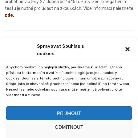
proběhne v úterý 27. dubna od 13.15 h. Potvrzení o negativním
testu je nutné pro účast na zkouškách. Více informací naleznete
zde
.
PREVIOUS
NEXT
Spravovat Souhlas s
ZÁPIS – ŽÁCI PŘIJATÍ K
ČTENÁŘI V MASCE
cookies
ZÁKLADNÍMU VZDĚLÁVÁNÍ
OD ŠKOLNÍHO ROKU 2021
Abychom poskytli co nejlepší služby, používáme k ukládání a/nebo
přístupu k informacím o zařízení, technologie jako jsou soubory
cookies. Souhlas s těmito technologiemi nám umožní zpracovávat
údaje, jako je chování při procházení nebo jedinečná ID na tomto webu.
Nesouhlas nebo odvolání souhlasu může nepříznivě ovlivnit určité
vlastnosti a funkce.
Comments are closed.
PŘIJMOUT
ODMÍTNOUT