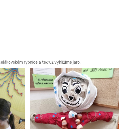
čelákovském rybníce a teď už vyhlížíme jaro.