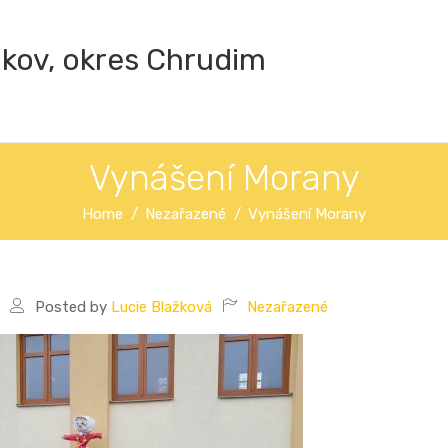
ákov, okres Chrudim
Vynášení Morany
Home
Nezařazené
Vynášení Morany
Posted by
Lucie Blažková
Nezařazené