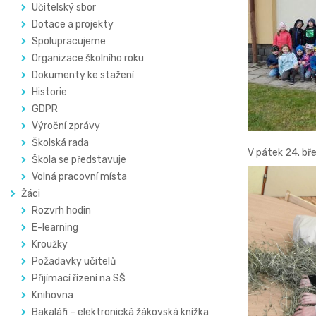
Učitelský sbor
Dotace a projekty
Spolupracujeme
Organizace školního roku
Dokumenty ke stažení
Historie
GDPR
Výroční zprávy
Školská rada
V pátek 24. bře
Škola se představuje
Volná pracovní místa
Žáci
Rozvrh hodin
E-learning
Kroužky
Požadavky učitelů
Přijímací řízení na SŠ
Knihovna
Bakaláři – elektronická žákovská knížka