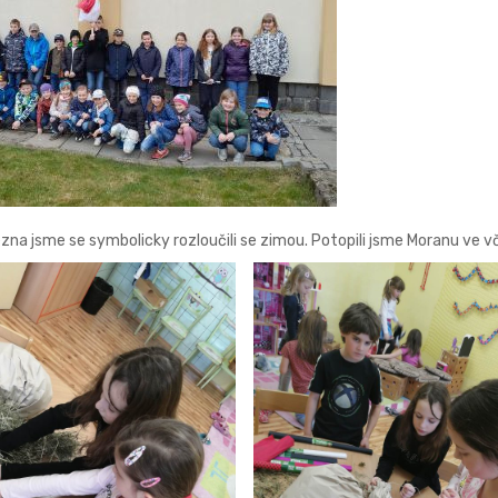
zna jsme se symbolicky rozloučili se zimou. Potopili jsme Moranu ve v