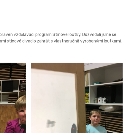
řipraven vzdělávací program Stínové loutky. Dozvěděli jsme se,
i sami stínové divadlo zahrát s vlastnoručně vyrobenými loutkami.