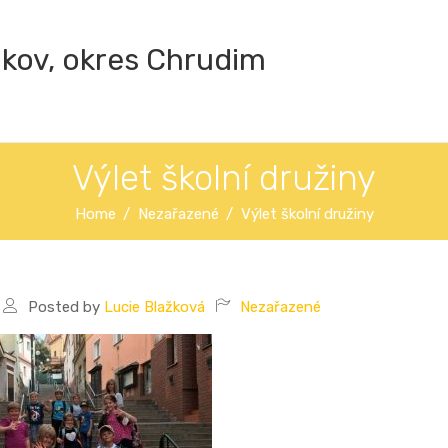
ákov, okres Chrudim
Výlet školní družiny
Home
Nezařazené
Výlet školní družiny
Posted by
Lucie Blažková
Nezařazené