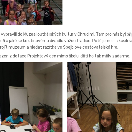
e vypravili do Muzea loutkářských kultur v Chrudimi. Tam pro nás byl p
voří a jaké se ke stínovému divadlu vážou tradice. Poté jsme si zkusil
i projít muzeum a hledat razítka ve Spejblově cestovatelské hře.
azen z dotace Projektový den mimo školu, děti ho tak měly zadarmo.