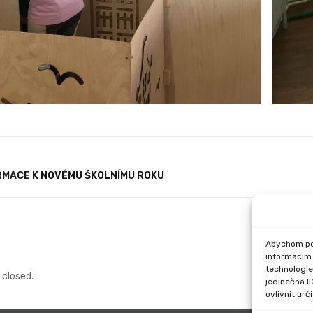
RMACE K NOVÉMU ŠKOLNÍMU ROKU
Abychom pos
informacím 
technologie
closed.
jedinečná I
ovlivnit urč