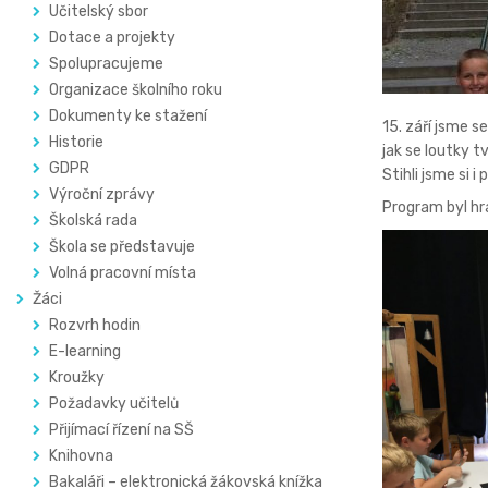
Učitelský sbor
Dotace a projekty
Spolupracujeme
Organizace školního roku
Dokumenty ke stažení
15. září jsme s
Historie
jak se loutky t
GDPR
Stihli jsme si 
Výroční zprávy
Program byl hr
Školská rada
Škola se představuje
Volná pracovní místa
Žáci
Rozvrh hodin
E-learning
Kroužky
Požadavky učitelů
Přijímací řízení na SŠ
Knihovna
Bakaláři – elektronická žákovská knížka