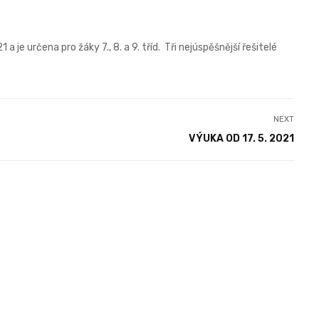
 je určena pro žáky 7., 8. a 9. tříd. Tři nejúspěšnější řešitelé
NEXT
VÝUKA OD 17. 5. 2021