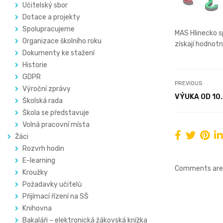
Učitelský sbor
Dotace a projekty
Spolupracujeme
MAS Hlinecko sp
Organizace školního roku
získají hodnot
Dokumenty ke stažení
Historie
GDPR
PREVIOUS
Výroční zprávy
VÝUKA OD 10.
Školská rada
Škola se představuje
Volná pracovní místa
Žáci
Rozvrh hodin
E-learning
Comments are 
Kroužky
Požadavky učitelů
Přijímací řízení na SŠ
Knihovna
Bakaláři – elektronická žákovská knížka