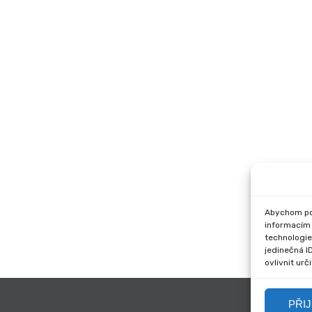
Abychom pos
informacím 
technologie
jedinečná I
ovlivnit urč
PŘI