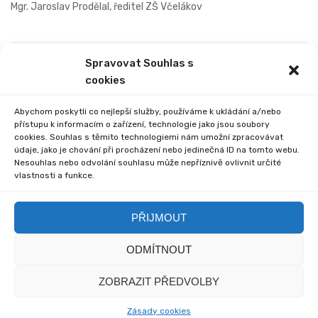
Mgr. Jaroslav Prodělal, ředitel ZŠ Včelákov
Spravovat Souhlas s
PREVIOUS
NEXT
cookies
ORGANIZACE ZAČÁTKU
EXKURZE II. STUPNĚ
ŠKOLNÍHO ROKU
Abychom poskytli co nejlepší služby, používáme k ukládání a/nebo
přístupu k informacím o zařízení, technologie jako jsou soubory
cookies. Souhlas s těmito technologiemi nám umožní zpracovávat
údaje, jako je chování při procházení nebo jedinečná ID na tomto webu.
Nesouhlas nebo odvolání souhlasu může nepříznivě ovlivnit určité
vlastnosti a funkce.
Comments are closed.
PŘIJMOUT
ODMÍTNOUT
© 2020 Základní škola
© 2020 myska.it a my sami
ZOBRAZIT PŘEDVOLBY
Včelákov - Redakce
Zásady cookies