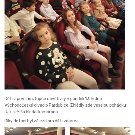
Děti z prvního stupně navštívily v pondělí 13. ledna
Východočeské divadlo Pardubice. Zhlédly zde veselou pohádku
Jak si Míša hledal kamaráda.
Díky dotaci byl zájezd pro děti zdarma.