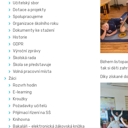
Učitelský sbor
Dotace a projekty
Spolupracujeme
Organizace školního roku
Dokumenty ke stažení
Historie
GDPR
Výroční zprávy
Školská rada
Během listopad
Škola se představuje
tak si děti zah
Volná pracovní místa
Díky získané do
Žáci
Rozvrh hodin
E-learning
Kroužky
Požadavky učitelů
Přijímací řízení na SŠ
Knihovna
Bakaláři – elektronická žákovská knížka