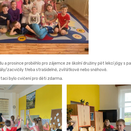
u a prosince proběhlo pro zájemce ze školní družiny pět lekcí jógy s
rály/zacvičily třeba strašidelně, zvířátkově nebo sněhově.
taci bylo cvičení pro děti zdarma.