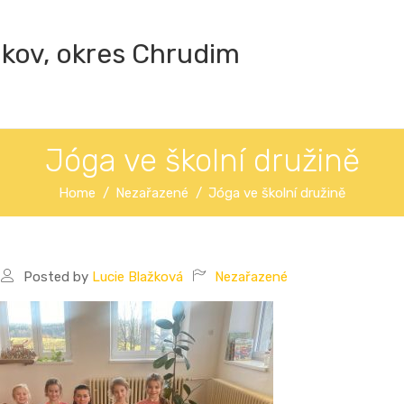
ákov, okres Chrudim
Jóga ve školní družině
Home
Nezařazené
Jóga ve školní družině
Posted by
Lucie Blažková
Nezařazené