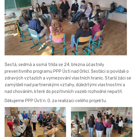
Šestá, sedmá a osmá třída se 24. března účastnily
preventivního programu PPP Ústí nad Orlicí. Šesťáci si povídali o
zdravých vztazích a vymezování vlastních hranic. Starší žáci se
zamýšleli nad partnerskými vztahy, důležitými vlastnostmi a
nad chováním, které do pozitivních vazeb rozhodně nepatří.
Děkujeme PPP Ústí n. O. za realizaci celého projektu.