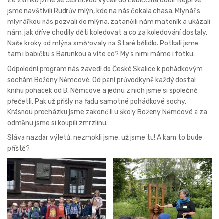
Ze zámku jsme se cestičkou vydali do Babiččina údolí. Nejprve
jsme navštívili Rudrův mlýn, kde na nás čekala chasa. Mlynář s
mlynářkou nás pozvali do mlýna, zatančili nám mateník a ukázali
nám, jak dříve chodily děti koledovat a co za koledování dostaly.
Naše kroky od mlýna směřovaly na Staré bělidlo. Potkali jsme
tam i babičku s Barunkou a víte co? My s nimi máme i fotku.
Odpolední program nás zavedl do České Skalice k pohádkovým
sochám Boženy Němcové. Od paní průvodkyně každý dostal
knihu pohádek od B. Němcové a jednu z nich jsme si společně
přečetli. Pak už přišly na řadu samotné pohádkové sochy.
Krásnou procházku jsme zakončili u školy Boženy Němcové a za
odměnu jsme si koupili zmrzlinu.
Sláva nazdar výletů, nezmokli jsme, už jsme tu! A kam to bude
příště?