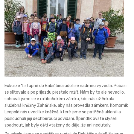
Exkurze 1. stupně do Babiččina údolí se nadmíru vyvedla. Počasí
se slitovalo a po příjezdu přestalo mžít. Nám by to ale nevadilo,
schovali jsme se v ratibořickém zámku, kde nás už čekala
služebná kněžny Zaháňské, aby nás provedla zámkem. Komorník
Leopold nás uvedl ke kněžně, které jsme se patřičně uklonili a
poslouchali její dechberoucí povídání. Špendlík byste slyšeli
spadnout, jak byly děti vtaženy do děje, že ani nedutaly.