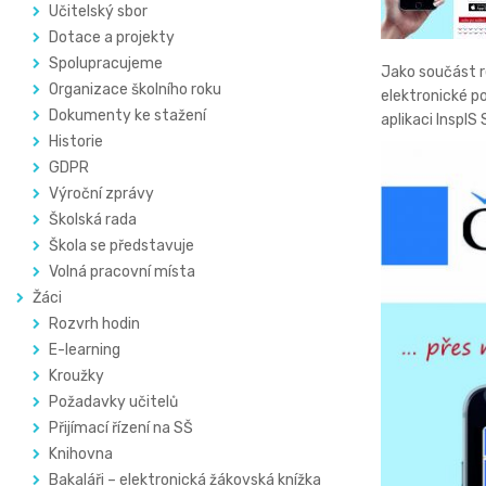
Učitelský sbor
Dotace a projekty
Spolupracujeme
Jako součást r
Organizace školního roku
elektronické po
Dokumenty ke stažení
aplikaci InspIS
Historie
GDPR
Výroční zprávy
Školská rada
Škola se představuje
Volná pracovní místa
Žáci
Rozvrh hodin
E-learning
Kroužky
Požadavky učitelů
Přijímací řízení na SŠ
Knihovna
Bakaláři – elektronická žákovská knížka