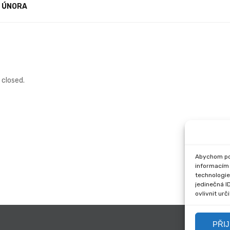
. ÚNORA
closed.
Abychom pos
informacím 
technologie
jedinečná I
ovlivnit urč
PŘI