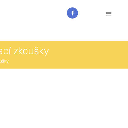
ací zkoušky
oušky