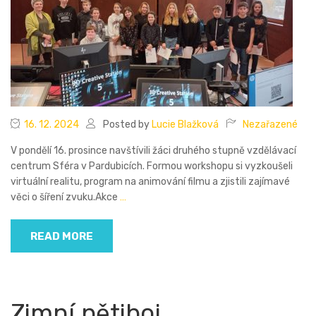
16. 12. 2024
Posted by
Lucie Blažková
Nezařazené
V pondělí 16. prosince navštívili žáci druhého stupně vzdělávací
centrum Sféra v Pardubicích. Formou workshopu si vyzkoušeli
virtuální realitu, program na animování filmu a zjistili zajímavé
věci o šíření zvuku.Akce
…
READ MORE
Zimní pětiboj