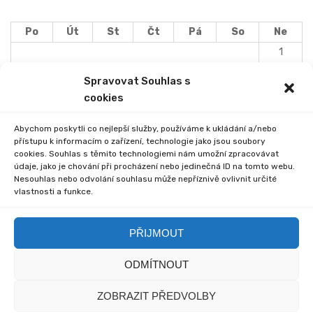
Po
Út
St
Čt
Pá
So
Ne
1
2
3
4
5
6
7
8
Spravovat Souhlas s
9
10
11
12
13
14
15
cookies
16
17
18
19
20
21
22
Abychom poskytli co nejlepší služby, používáme k ukládání a/nebo
23
24
25
26
27
28
29
přístupu k informacím o zařízení, technologie jako jsou soubory
30
31
cookies. Souhlas s těmito technologiemi nám umožní zpracovávat
údaje, jako je chování při procházení nebo jedinečná ID na tomto webu.
Nesouhlas nebo odvolání souhlasu může nepříznivě ovlivnit určité
« Lis
Led »
vlastnosti a funkce.
PŘIJMOUT
ODMÍTNOUT
© 2020 Základní škola
© 2020 myska.it a my sami
ZOBRAZIT PŘEDVOLBY
Včelákov - Redakce