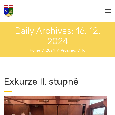
Daily Archives: 16. 12.
2024
Home
2024
Prosinec
16
Exkurze II. stupně