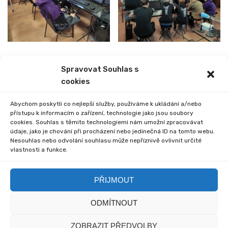
Spravovat Souhlas s
PREVIOUS
NEXT
cookies
ZIMNÍ PĚTIBOJ
VÁNOČNÍ PŘÁNÍ
Abychom poskytli co nejlepší služby, používáme k ukládání a/nebo
přístupu k informacím o zařízení, technologie jako jsou soubory
cookies. Souhlas s těmito technologiemi nám umožní zpracovávat
údaje, jako je chování při procházení nebo jedinečná ID na tomto webu.
Nesouhlas nebo odvolání souhlasu může nepříznivě ovlivnit určité
vlastnosti a funkce.
Comments are closed.
PŘIJMOUT
ODMÍTNOUT
© 2020 Základní škola
© 2020 myska.it a my sami
ZOBRAZIT PŘEDVOLBY