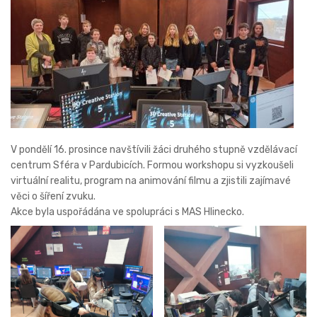
V pondělí 16. prosince navštívili žáci druhého stupně vzdělávací
centrum Sféra v Pardubicích. Formou workshopu si vyzkoušeli
virtuální realitu, program na animování filmu a zjistili zajímavé
věci o šíření zvuku.
Akce byla uspořádána ve spolupráci s MAS Hlinecko.