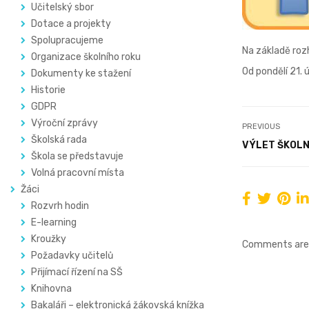
Učitelský sbor
Dotace a projekty
Spolupracujeme
Na základě roz
Organizace školního roku
Od pondělí 21.
Dokumenty ke stažení
Historie
GDPR
Výroční zprávy
PREVIOUS
Školská rada
VÝLET ŠKOLN
Škola se představuje
Volná pracovní místa
Žáci
Rozvrh hodin
E-learning
Kroužky
Comments are 
Požadavky učitelů
Přijímací řízení na SŠ
Knihovna
Bakaláři – elektronická žákovská knížka