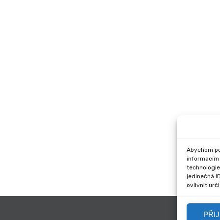
Abychom pos
informacím 
technologie
jedinečná I
ovlivnit urč
PŘI