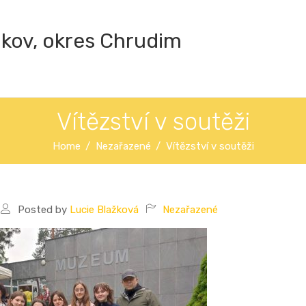
ákov, okres Chrudim
Vítězství v soutěži
Home
Nezařazené
Vítězství v soutěži
Posted by
Lucie Blažková
Nezařazené