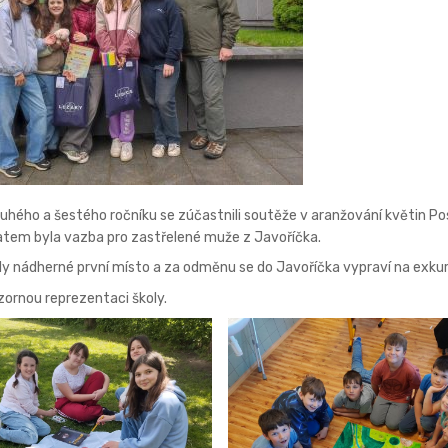
druhého a šestého ročníku se zúčastnili soutěže v aranžování květin P
tem byla vazba pro zastřelené muže z Javoříčka.
ly nádherné první místo a za odměnu se do Javoříčka vypraví na exkur
ornou reprezentaci školy.