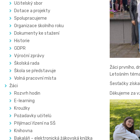
Učitelský sbor
Dotace a projekty
Spolupracujeme
Organizace školního roku
Dokumenty ke stažení
Historie
GDPR
Výroční zprávy
Školská rada
Žáci prvního, 
Škola se představuje
Letošním téma
Volná pracovní místa
Šesťačky získa
Žáci
Děkujeme za vz
Rozvrh hodin
E-learning
Kroužky
Požadavky učitelů
Přijímací řízení na SŠ
Knihovna
Bakaláři – elektronická žákovská knížka