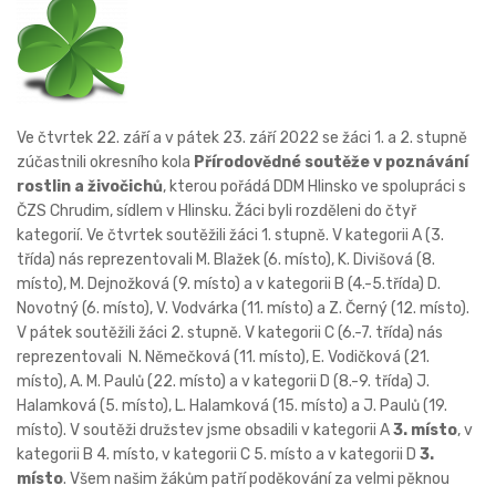
Ve čtvrtek 22. září a v pátek 23. září 2022 se žáci 1. a 2. stupně
zúčastnili okresního kola
Přírodovědné soutěže v poznávání
rostlin a živočichů
, kterou pořádá DDM Hlinsko ve spolupráci s
ČZS Chrudim, sídlem v Hlinsku. Žáci byli rozděleni do čtyř
kategorií. Ve čtvrtek soutěžili žáci 1. stupně. V kategorii A (3.
třída) nás reprezentovali M. Blažek (6. místo), K. Divišová (8.
místo), M. Dejnožková (9. místo) a v kategorii B (4.-5.třída) D.
Novotný (6. místo), V. Vodvárka (11. místo) a Z. Černý (12. místo).
V pátek soutěžili žáci 2. stupně. V kategorii C (6.-7. třída) nás
reprezentovali N. Němečková (11. místo), E. Vodičková (21.
místo), A. M. Paulů (22. místo) a v kategorii D (8.-9. třída) J.
Halamková (5. místo), L. Halamková (15. místo) a J. Paulů (19.
místo). V soutěži družstev jsme obsadili v kategorii A
3. místo
, v
kategorii B 4. místo, v kategorii C 5. místo a v kategorii D
3.
místo
. Všem našim žákům patří poděkování za velmi pěknou