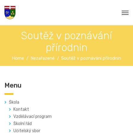
Soutěž v poznávání
přírodnin
Home
Nezařazené
Soutěž v poznávání přírodnin
Menu
Škola
Kontakt
Vzdělávací program
Školní řád
Učitelský sbor