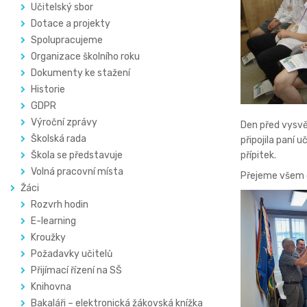
Učitelský sbor
Dotace a projekty
Spolupracujeme
Organizace školního roku
Dokumenty ke stažení
Historie
GDPR
Výroční zprávy
Den před vysvě
Školská rada
připojila paní 
Škola se představuje
přípitek.
Volná pracovní místa
Přejeme všem d
Žáci
Rozvrh hodin
E-learning
Kroužky
Požadavky učitelů
Přijímací řízení na SŠ
Knihovna
Bakaláři – elektronická žákovská knížka