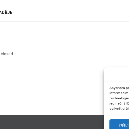
ADĚJE
closed.
Abychom pos
informacím 
technologie
jedinečná I
ovlivnit urč
PŘI