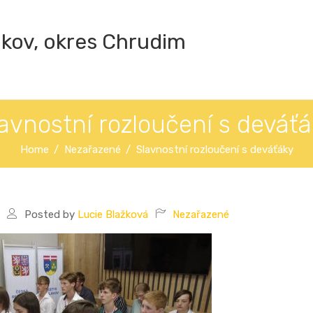
ákov, okres Chrudim
avnostní rozloučení s deváť
Home
Nezařazené
Slavnostní rozloučení s deváťáky
Posted by
Lucie Blažková
Nezařazené