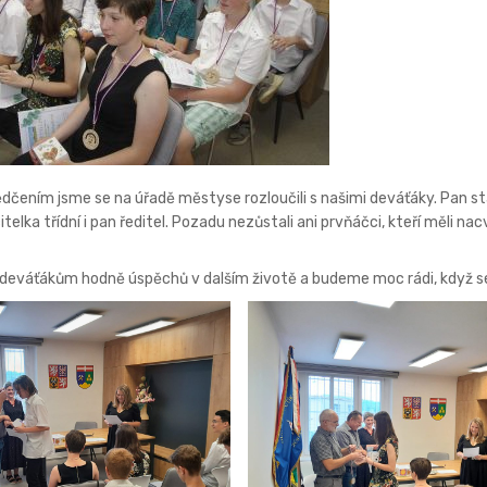
dčením jsme se na úřadě městyse rozloučili s našimi deváťáky. Pan sta
učitelka třídní i pan ředitel. Pozadu nezůstali ani prvňáčci, kteří měli 
eváťákům hodně úspěchů v dalším životě a budeme moc rádi, když se 