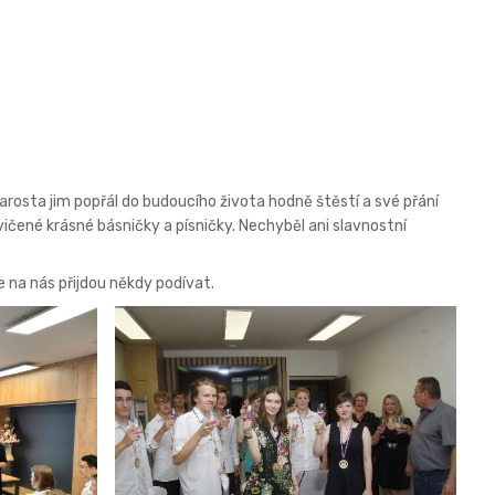
rosta jim popřál do budoucího života hodně štěstí a své přání
nacvičené krásné básničky a písničky. Nechyběl ani slavnostní
na nás přijdou někdy podívat.