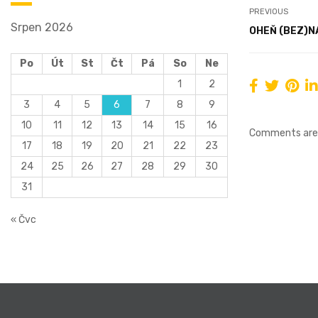
PREVIOUS
Srpen 2026
OHEŇ (BEZ)N
Po
Út
St
Čt
Pá
So
Ne
1
2
3
4
5
6
7
8
9
10
11
12
13
14
15
16
Comments are 
17
18
19
20
21
22
23
24
25
26
27
28
29
30
31
« Čvc