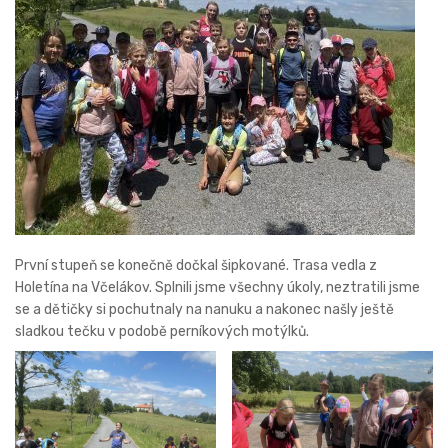
První stupeň se konečně dočkal šipkované. Trasa vedla z
Holetína na Včelákov. Splnili jsme všechny úkoly, neztratili jsme
se a dětičky si pochutnaly na nanuku a nakonec našly ještě
sladkou tečku v podobě perníkových motýlků.