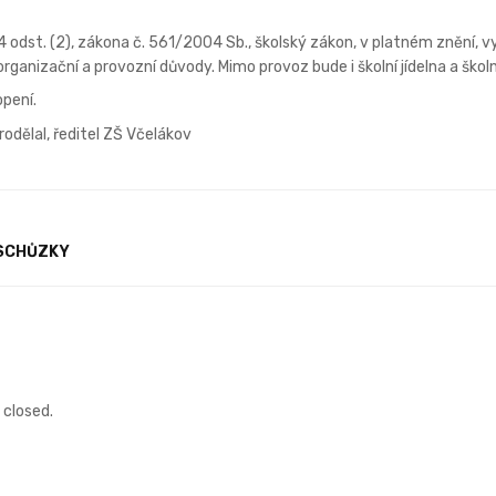
4 odst. (2), zákona č. 561/2004 Sb., školský zákon, v platném znění, v
organizační a provozní důvody. Mimo provoz bude i školní jídelna a školn
opení.
rodělal, ředitel ZŠ Včelákov
 SCHŮZKY
closed.