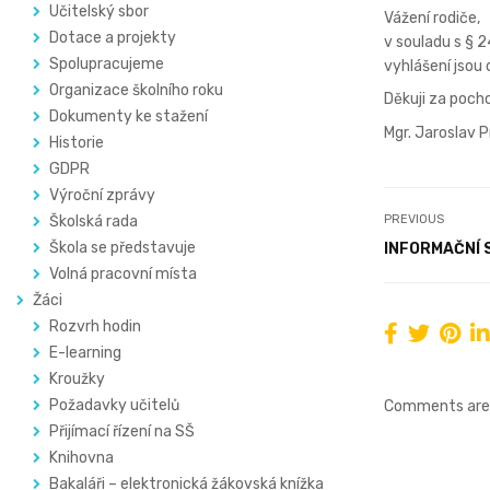
Učitelský sbor
Vážení rodiče,
Dotace a projekty
v souladu s § 2
Spolupracujeme
vyhlášení jsou 
Organizace školního roku
Děkuji za poch
Dokumenty ke stažení
Mgr. Jaroslav P
Historie
GDPR
Výroční zprávy
Školská rada
PREVIOUS
Škola se představuje
INFORMAČNÍ
Volná pracovní místa
Žáci
Rozvrh hodin
E-learning
Kroužky
Požadavky učitelů
Comments are 
Přijímací řízení na SŠ
Knihovna
Bakaláři – elektronická žákovská knížka