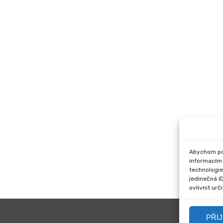
Abychom pos
informacím 
technologie
jedinečná I
ovlivnit urč
PŘI