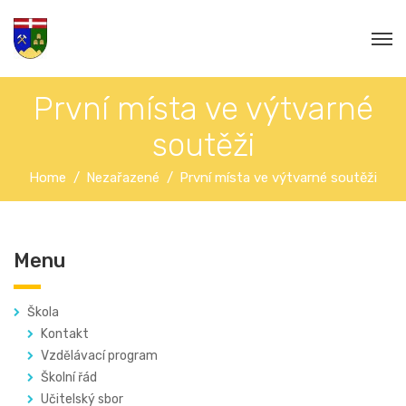
První místa ve výtvarné
soutěži
Home
Nezařazené
První místa ve výtvarné soutěži
Menu
Škola
Kontakt
Vzdělávací program
Školní řád
Učitelský sbor