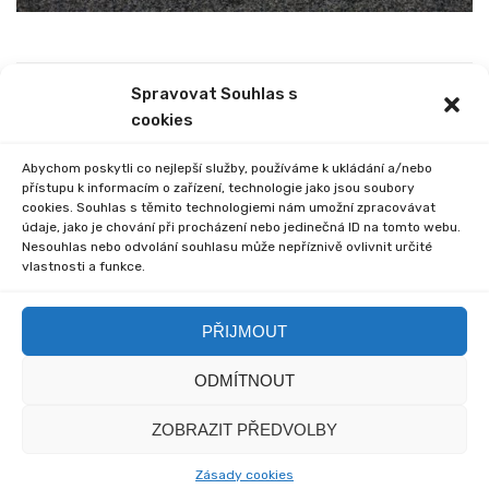
Spravovat Souhlas s
PREVIOUS
NEXT
cookies
ÚPRAVA VYUČOVÁNÍ V
KRAJSKÉ KOLO OVOV
ÚTERÝ 16. 5. 2023
Abychom poskytli co nejlepší služby, používáme k ukládání a/nebo
přístupu k informacím o zařízení, technologie jako jsou soubory
cookies. Souhlas s těmito technologiemi nám umožní zpracovávat
údaje, jako je chování při procházení nebo jedinečná ID na tomto webu.
Nesouhlas nebo odvolání souhlasu může nepříznivě ovlivnit určité
vlastnosti a funkce.
Comments are closed.
PŘIJMOUT
ODMÍTNOUT
© 2020 Základní škola
© 2020 myska.it a my sami
ZOBRAZIT PŘEDVOLBY
Včelákov - Redakce
Zásady cookies