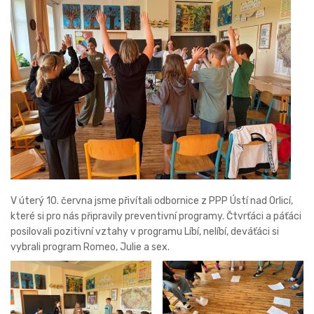
V úterý 10. června jsme přivítali odbornice z PPP Ústí nad Orlicí,
které si pro nás připravily preventivní programy. Čtvrťáci a páťáci
posilovali pozitivní vztahy v programu Líbí, nelíbí, deváťáci si
vybrali program Romeo, Julie a sex.