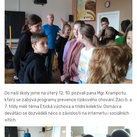
Do naší školy jsme na úterý 12. 10. pozvali pana Mgr. Krampotu,
který se zabývá programy prevence rizikového chování. Žáci 6. a
7. třídy měli téma Etická výchova a třídní kolektiv. Osmáci a
deváťáci se dozvěděli něco o závislosti na internetu i sociálních
sítích.