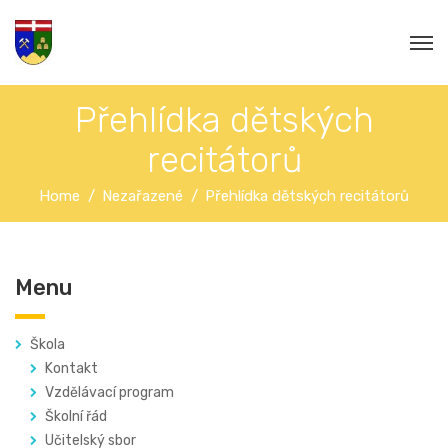
Přehlídka dětských
recitátorů
Home
Nezařazené
Přehlídka dětských recitátorů
Menu
Škola
Kontakt
Vzdělávací program
Školní řád
Učitelský sbor