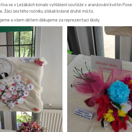
ětna se v Ležákách konalo vyhlášení soutěže v aranžování květin Posel
. Žáci šestého ročníku získali krásné druhé místo.
ujeme a všem dětem děkujeme za reprezentaci školy.