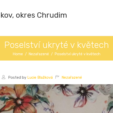
ákov, okres Chrudim
Poselství ukryté v květech
Home
Nezařazené
Poselství ukryté v květech
Posted by
Lucie Blažková
Nezařazené