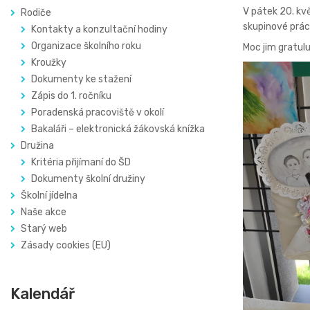
V pátek 20. kv
Rodiče
skupinové práce
Kontakty a konzultační hodiny
Organizace školního roku
Moc jim gratul
Kroužky
Dokumenty ke stažení
Zápis do 1. ročníku
Poradenská pracoviště v okolí
Bakaláři – elektronická žákovská knížka
Družina
Kritéria přijímaní do ŠD
Dokumenty školní družiny
Školní jídelna
Naše akce
Starý web
Zásady cookies (EU)
Kalendář