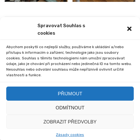
Spravovat Souhlas s
PREVIOUS
NEXT
cookies
PŘEDNÁŠKA O NEPÁLU
PROJEKTOVÝ DEN –
DRUHÁ SVĚTOVÁ VÁLKA
Abychom poskytli co nejlepší služby, používáme k ukládání a/nebo
přístupu k informacím o zařízení, technologie jako jsou soubory
cookies. Souhlas s těmito technologiemi nám umožní zpracovávat
údaje, jako je chování při procházení nebo jedinečná ID na tomto webu.
Nesouhlas nebo odvolání souhlasu může nepříznivě ovlivnit určité
vlastnosti a funkce.
Comments are closed.
PŘIJMOUT
ODMÍTNOUT
© 2020 Základní škola
© 2020 myska.it a my sami
ZOBRAZIT PŘEDVOLBY
Včelákov - Redakce
Zásady cookies