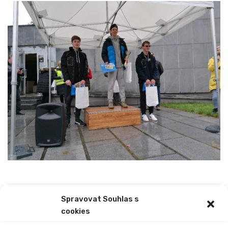
Spravovat Souhlas s
PREVIOUS
NEXT
cookies
PŘEHLÍDKA DĚTSKÝCH
OVOV
RECITÁTORŮ