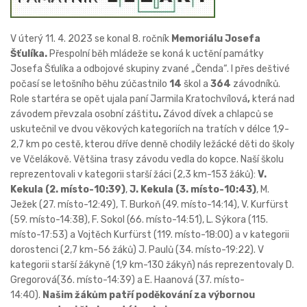
V úterý 11. 4. 2023 se konal 8. ročník
Memoriálu Josefa
Šťulíka.
Přespolní běh mládeže se koná k uctění památky
Josefa Šťulíka a odbojové skupiny zvané „Čenda“. I přes deštivé
počasí se letošního běhu zúčastnilo
14
škol a
364
závodníků.
Role startéra se opět ujala paní Jarmila Kratochvílová
,
která nad
závodem převzala osobní záštitu
.
Závod dívek a chlapců se
uskutečnil ve dvou věkových kategoriích na tratích v délce 1,9-
2,7 km po cestě, kterou dříve denně chodily ležácké děti do školy
ve Včelákově. Většina trasy závodu vedla do kopce. Naší školu
reprezentovali v kategorii starší žáci (2,3 km-153 žáků):
V.
Kekula (2. místo-10:39)
,
J. Kekula (3. místo-10:43)
, M.
Ježek (27. místo-12:49), T. Burkoň (49. místo-14:14), V. Kurfürst
(59. místo-14:38), F. Sokol (66. místo-14:51), L. Sýkora (115.
místo-17:53) a Vojtěch Kurfürst (119. místo-18:00) a v kategorii
dorostenci (2,7 km-56 žáků) J. Paulů (34. místo-19:22). V
kategorii starší žákyně (1,9 km-130 žákyň) nás reprezentovaly D.
Gregorová(36. místo-14:39) a E. Haanová (37. místo-
14:40).
Našim žákům patří poděkování za výbornou