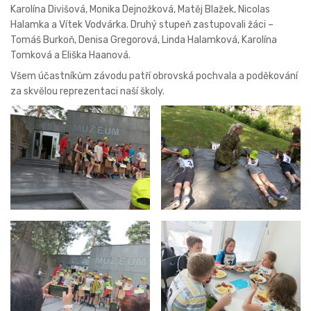
Karolína Divišová, Monika Dejnožková, Matěj Blažek, Nicolas
Halamka a Vítek Vodvárka. Druhý stupeň zastupovali žáci –
Tomáš Burkoň, Denisa Gregorová, Linda Halamková, Karolína
Tomková a Eliška Haanová.
Všem účastníkům závodu patří obrovská pochvala a poděkování
za skvělou reprezentaci naší školy.