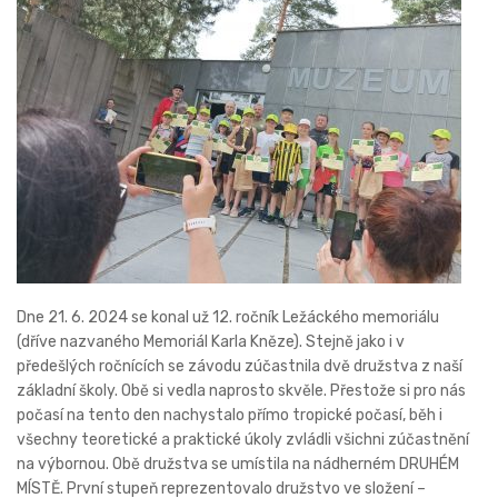
Dne 21. 6. 2024 se konal už 12. ročník Ležáckého memoriálu
(dříve nazvaného Memoriál Karla Kněze). Stejně jako i v
předešlých ročnících se závodu zúčastnila dvě družstva z naší
základní školy. Obě si vedla naprosto skvěle. Přestože si pro nás
počasí na tento den nachystalo přímo tropické počasí, běh i
všechny teoretické a praktické úkoly zvládli všichni zúčastnění
na výbornou. Obě družstva se umístila na nádherném DRUHÉM
MÍSTĚ. První stupeň reprezentovalo družstvo ve složení –