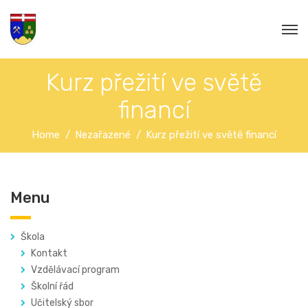
Kurz přežití ve světě
financí
Home
Nezařazené
Kurz přežití ve světě financí
Menu
Škola
Kontakt
Vzdělávací program
Školní řád
Učitelský sbor