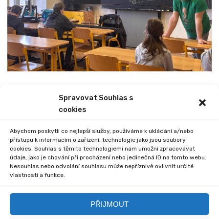
Spravovat Souhlas s
PREVIOUS
NEXT
cookies
DEN OTEVŘENÝCH DVEŘÍ
SOUTĚŽ NA OA CHRUDIM
Abychom poskytli co nejlepší služby, používáme k ukládání a/nebo
přístupu k informacím o zařízení, technologie jako jsou soubory
cookies. Souhlas s těmito technologiemi nám umožní zpracovávat
údaje, jako je chování při procházení nebo jedinečná ID na tomto webu.
Nesouhlas nebo odvolání souhlasu může nepříznivě ovlivnit určité
vlastnosti a funkce.
Comments are closed.
PŘIJMOUT