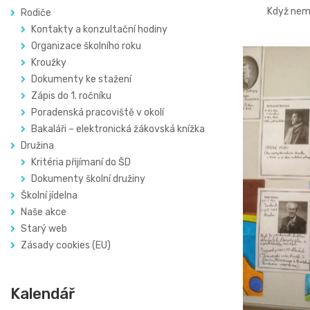
Když nemů
Rodiče
Kontakty a konzultační hodiny
Organizace školního roku
Kroužky
Dokumenty ke stažení
Zápis do 1. ročníku
Poradenská pracoviště v okolí
Bakaláři – elektronická žákovská knížka
Družina
Kritéria přijímaní do ŠD
Dokumenty školní družiny
Školní jídelna
Naše akce
Starý web
Zásady cookies (EU)
Kalendář