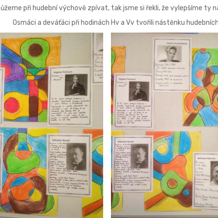
žeme při hudební výchově zpívat, tak jsme si řekli, že vylepšíme ty
Osmáci a deváťáci při hodinách Hv a Vv tvořili nástěnku hudebníc