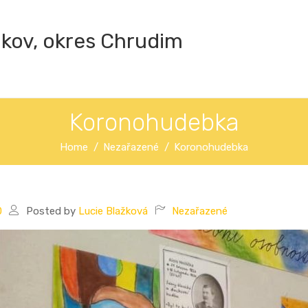
ákov, okres Chrudim
Koronohudebka
Home
Nezařazené
Koronohudebka
0
Posted by
Lucie Blažková
Nezařazené