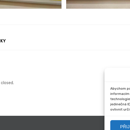
TKY
closed.
Abychom pos
informacím 
technologie
jedinečná I
ovlivnit urč
PŘI