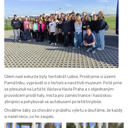
Cílem naší exkurze byly tentokrát Lidice. Prošli jsme si území
Památníku, vyprávěli si o historii a navštívili muzeum. Poté jsme
se přesunuli na Letiště Václava Havla Praha a s objednaným
průvodcem prošli haly, místa pro zaměstnance i hasičskou
zbrojnici a pohybovali se autobusem po letištní ploše.
Chválíme žáky za chování v průběhu výletu a doufáme, že každý
si našel něco, co ho zaujalo.