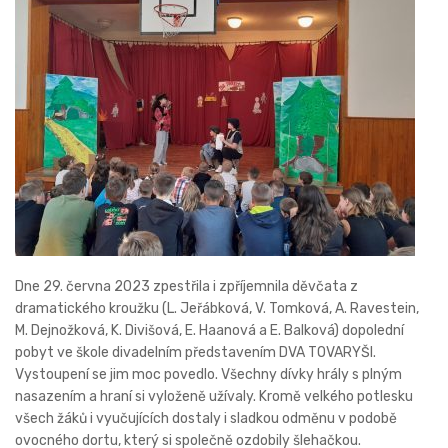
Dne 29. června 2023 zpestřila i zpříjemnila děvčata z
dramatického kroužku (L. Jeřábková, V. Tomková, A. Ravestein,
M. Dejnožková, K. Divišová, E. Haanová a E. Balková) dopolední
pobyt ve škole divadelním představením DVA TOVARYŠI.
Vystoupení se jim moc povedlo. Všechny dívky hrály s plným
nasazením a hraní si vyloženě užívaly. Kromě velkého potlesku
všech žáků i vyučujících dostaly i sladkou odměnu v podobě
ovocného dortu, který si společně ozdobily šlehačkou.