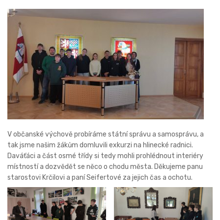
V občanské výchově probíráme státní správu a samosprávu, a
tak jsme našim žákům domluvili exkurzi na hlinecké radnici.
Daváťáci a část osmé třídy si tedy mohli prohlédnout interiéry
místností a dozvědět se něco o chodu města. Děkujeme panu
starostovi Krčilovi a paní Seifertové za jejich čas a ochotu.