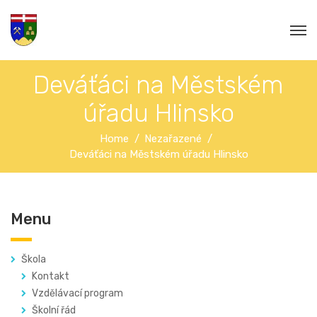
Deváťáci na Městském
úřadu Hlinsko
Home
Nezařazené
Deváťáci na Městském úřadu Hlinsko
Menu
Škola
Kontakt
Vzdělávací program
Školní řád