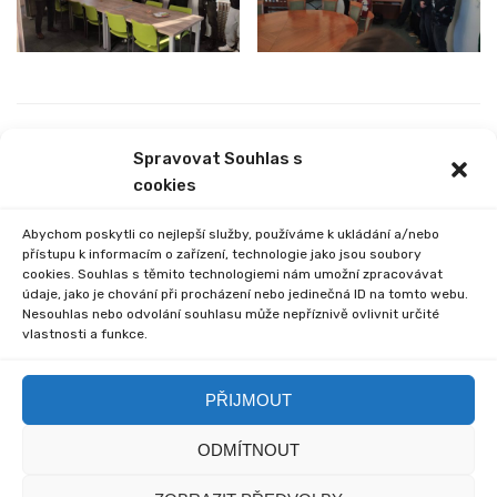
PREVIOUS
NEXT
Spravovat Souhlas s
BRUSLENÍ 1. STUPNĚ
ZÁPIS K ZÁKLADNÍMU
cookies
VZDĚLÁVÁNÍ PRO ŠKOLNÍ
ROK 2026/27
Abychom poskytli co nejlepší služby, používáme k ukládání a/nebo
přístupu k informacím o zařízení, technologie jako jsou soubory
cookies. Souhlas s těmito technologiemi nám umožní zpracovávat
údaje, jako je chování při procházení nebo jedinečná ID na tomto webu.
Nesouhlas nebo odvolání souhlasu může nepříznivě ovlivnit určité
vlastnosti a funkce.
Comments are closed.
PŘIJMOUT
ODMÍTNOUT
© 2020 Základní škola
© 2020 myska.it a my sami