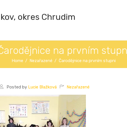
ákov, okres Chrudim
Čarodějnice na prvním stupn
Home
Nezařazené
Čarodějnice na prvním stupni
Posted by
Lucie Blažková
Nezařazené