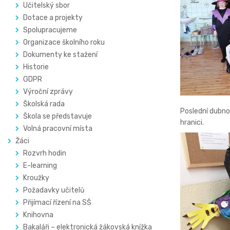
Učitelský sbor
Dotace a projekty
Spolupracujeme
Organizace školního roku
Dokumenty ke stažení
Historie
GDPR
Výroční zprávy
Školská rada
Poslední dubnov
Škola se představuje
hranici.
Volná pracovní místa
Žáci
Rozvrh hodin
E-learning
Kroužky
Požadavky učitelů
Přijímací řízení na SŠ
Knihovna
Bakaláři – elektronická žákovská knížka