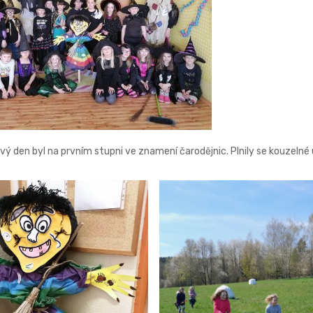
ý den byl na prvním stupni ve znamení čarodějnic. Plnily se kouzelné ú