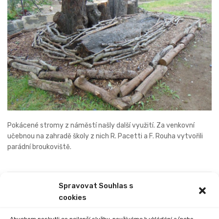
Pokácené stromy z náměstí našly další využití. Za venkovní
učebnou na zahradě školy z nich R. Pacetti a F. Rouha vytvořili
parádní broukoviště.
Spravovat Souhlas s
PREVIOUS
NEXT
cookies
POVINNÉ POUŽÍVÁNÍ
ROUŠEK