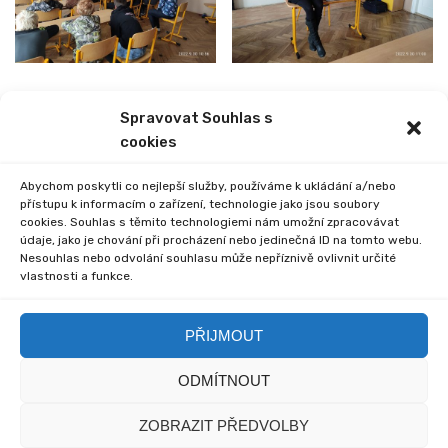
Spravovat Souhlas s
PREVIOUS
NEXT
cookies
PŘESPOLNÍ BĚH
EXKURZE I. STUPNĚ
Abychom poskytli co nejlepší služby, používáme k ukládání a/nebo
přístupu k informacím o zařízení, technologie jako jsou soubory
cookies. Souhlas s těmito technologiemi nám umožní zpracovávat
údaje, jako je chování při procházení nebo jedinečná ID na tomto webu.
Nesouhlas nebo odvolání souhlasu může nepříznivě ovlivnit určité
vlastnosti a funkce.
Comments are closed.
PŘIJMOUT
ODMÍTNOUT
© 2020 Základní škola
© 2020 myska.it a my sami
ZOBRAZIT PŘEDVOLBY
Včelákov - Redakce