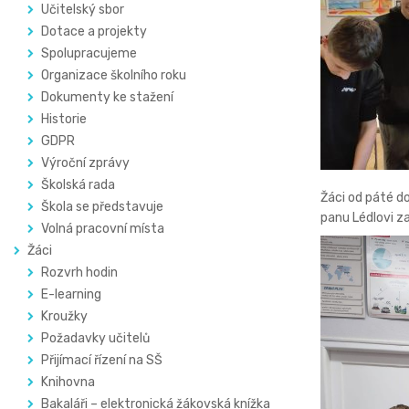
Učitelský sbor
Dotace a projekty
Spolupracujeme
Organizace školního roku
Dokumenty ke stažení
Historie
GDPR
Výroční zprávy
Školská rada
Žáci od páté d
Škola se představuje
panu Lédlovi z
Volná pracovní místa
Žáci
Rozvrh hodin
E-learning
Kroužky
Požadavky učitelů
Přijímací řízení na SŠ
Knihovna
Bakaláři – elektronická žákovská knížka