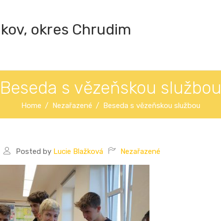
ákov, okres Chrudim
Beseda s vězeňskou službo
Home
Nezařazené
Beseda s vězeňskou službou
Posted by
Lucie Blažková
Nezařazené