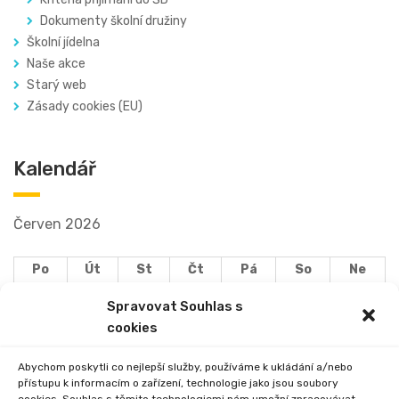
Dokumenty školní družiny
Školní jídelna
Naše akce
Starý web
Zásady cookies (EU)
Kalendář
Červen 2026
Po
Út
St
Čt
Pá
So
Ne
1
2
3
4
5
6
7
Spravovat Souhlas s
8
9
10
11
12
13
14
cookies
15
16
17
18
19
20
21
Abychom poskytli co nejlepší služby, používáme k ukládání a/nebo
22
23
24
25
26
27
28
přístupu k informacím o zařízení, technologie jako jsou soubory
29
30