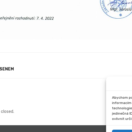
RSENEM
Abychom pos
informacím 
technologie
closed.
jedinečná I
ovlivnit urč