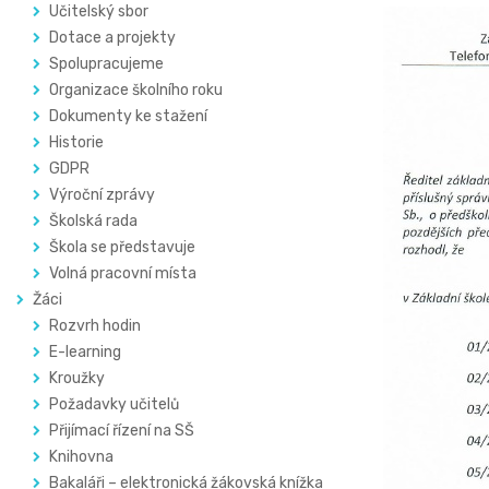
Učitelský sbor
Dotace a projekty
Spolupracujeme
Organizace školního roku
Dokumenty ke stažení
Historie
GDPR
Výroční zprávy
Školská rada
Škola se představuje
Volná pracovní místa
Žáci
Rozvrh hodin
E-learning
Kroužky
Požadavky učitelů
Přijímací řízení na SŠ
Knihovna
Bakaláři – elektronická žákovská knížka