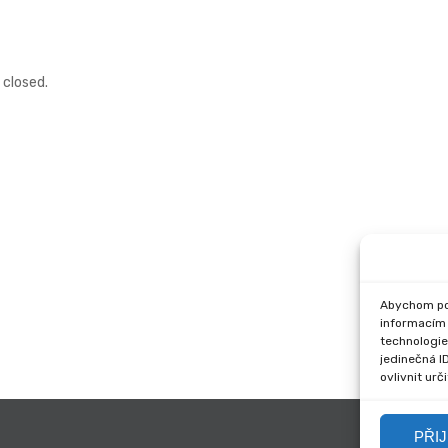
closed.
Abychom pos
informacím 
technologie
jedinečná I
ovlivnit urč
PŘI